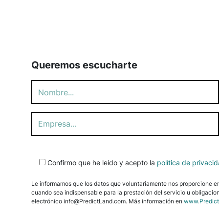
Queremos escucharte
Por
Confirmo que he leído y acepto la
política de privaci
favor,
deja
Le informamos que los datos que voluntariamente nos proporcione en e
este
cuando sea indispensable para la prestación del servicio u obligacion
campo
electrónico info@PredictLand.com. Más información en
www.Predic
vacío.