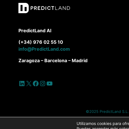
PredictLand AI
(+34) 976 02 55 10
info@PredictLand.com
Zaragoza – Barcelona – Madrid
LinkedIn
X
Facebook
Instagram
YouTube
©2025 PredictLand S.L.
Utilizamos cookies para ofr
Puedes aprender más sobre 