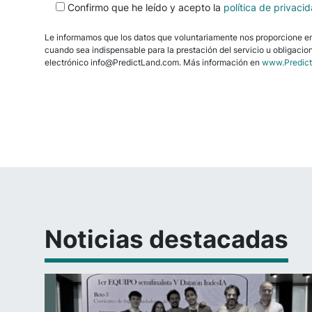
Confirmo que he leído y acepto la
política de privaci
favor,
deja
Le informamos que los datos que voluntariamente nos proporcione en e
este
cuando sea indispensable para la prestación del servicio u obligacion
campo
electrónico info@PredictLand.com. Más información en
www.Predic
vacío.
Noticias destacadas