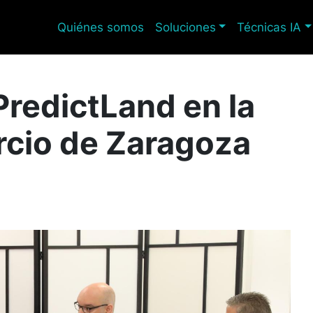
Quiénes somos
Soluciones
Técnicas IA
PredictLand en la
cio de Zaragoza