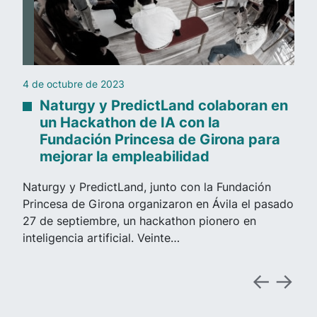
21 de septiembre de 2023
boran en
PredictLand AI en Antena3:
«Deepfake» sexual en el caso
na para
Almendralejo, analizado por An
Visús
ndación
A raíz del caso de ‘deepfakes’ en Almendral
a el pasado
Antena 3 ha entrevistado a nuestro Directo
o en
Operaciones, Andrés Visús, para analizar la
imágenes falsas de…