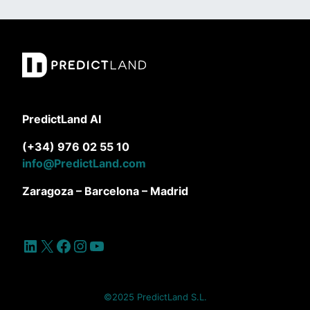
PredictLand AI
(+34) 976 02 55 10
info@PredictLand.com
Zaragoza – Barcelona – Madrid
LinkedIn
X
Facebook
Instagram
YouTube
©2025 PredictLand S.L.